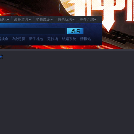
副职
装备道具
坐骑魔宠
特色玩法
更多介绍
石成金
3级翅膀
新手礼包
竞技场
结婚系统
情报站