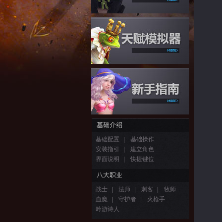
基础配置
|
基础操作
安装指引
|
建立角色
界面说明
|
快捷键位
战士
|
法师
|
刺客
|
牧师
血魔
|
守护者
|
火枪手
吟游诗人