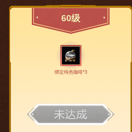
60级
绑定纯色咖啡*3