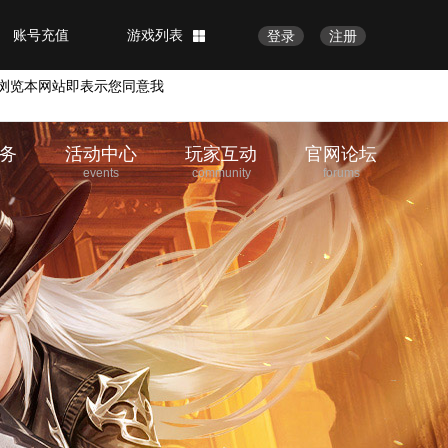
账号充值
游戏列表
登录
注册
浏览本网站即表示您同意我
务
活动中心
玩家互动
官网论坛
e
events
community
forums