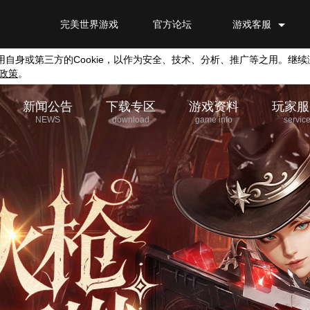
完美世界游戏
官方论坛
游戏客服
用自身或第三方的
Cookie
，以作为安全、技术、分析、推广等之用。继续
政策
。
新闻公告
下载专区
游戏资料
玩家服
NEWS
download
game info
servic