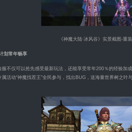
《神魔大陆·冰风谷》实景截图-重
倍计划常年畅享
不仅可以抢先感受最新玩法，还能享受常年200％的经验加成
属活动“神魔找茬王”全民参与，找出BUG，送海量世界树之叶与