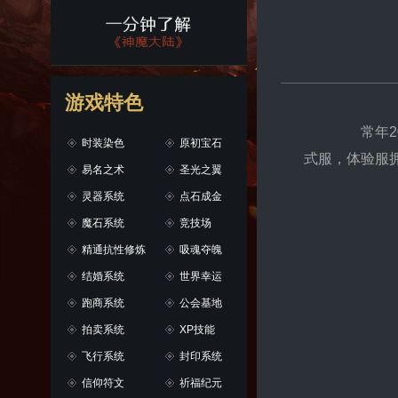
游戏特色
常年20
时装染色
原初宝石
式服，体验服
易名之术
圣光之翼
灵器系统
点石成金
魔石系统
竞技场
精通抗性修炼
吸魂夺魄
结婚系统
世界幸运
跑商系统
公会基地
拍卖系统
XP技能
飞行系统
封印系统
信仰符文
祈福纪元