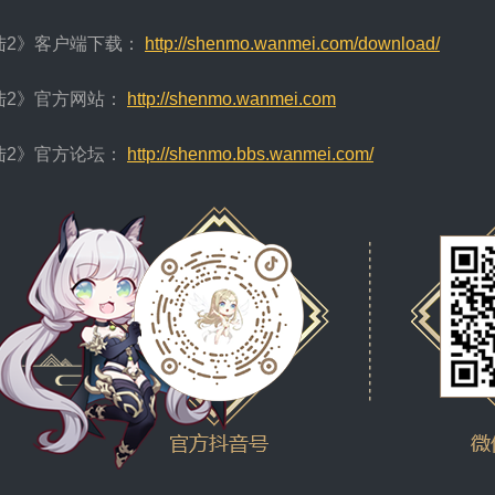
陆2》客户端下载：
http://shenmo.wanmei.com/download/
陆2》官方网站：
http://shenmo.wanmei.com
陆2》官方论坛：
http://shenmo.bbs.wanmei.com/