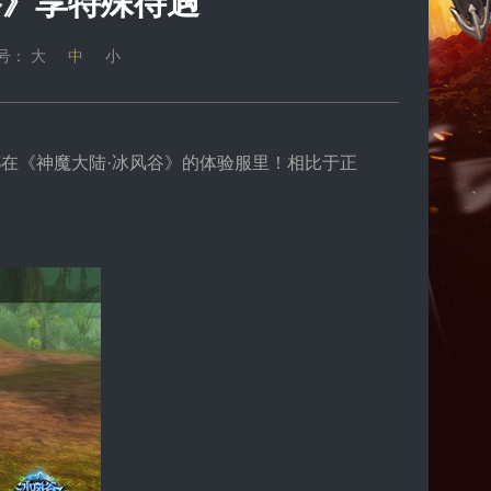
谷》享特殊待遇
号：
大
中
小
在《神魔大陆·冰风谷》的体验服里！相比于正
。