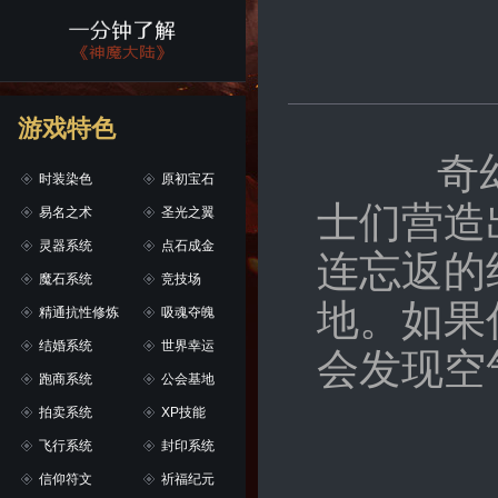
游戏特色
奇幻、
时装染色
原初宝石
士们营造
易名之术
圣光之翼
灵器系统
点石成金
连忘返的
魔石系统
竞技场
地。如果
精通抗性修炼
吸魂夺魄
结婚系统
世界幸运
会发现空
跑商系统
公会基地
拍卖系统
XP技能
飞行系统
封印系统
信仰符文
祈福纪元