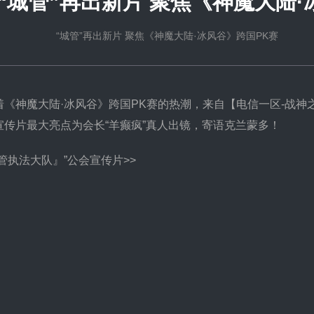
“城管”再出新片 聚焦《神魔大陆·
“城管”再出新片 聚焦《神魔大陆·冰风谷》跨国PK赛
神魔大陆·冰风谷》跨国PK赛的热潮，来自【电信一区-战神之
宣传片最大亮点为会长“羊癫疯”真人出镜，寄语克兰蒙多！
执法大队』”公会宣传片>>