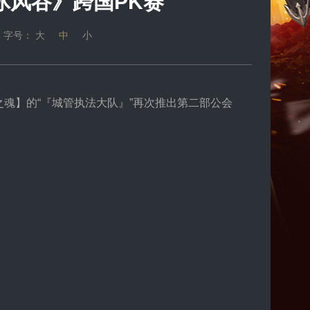
冰风谷》跨国PK赛
 字号：
大
中
小
魂】的“『城管执法大队』”再次推出第二部公会