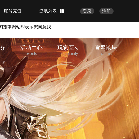
账号充值
游戏列表
登录
注册
浏览本网站即表示您同意我
务
活动中心
玩家互动
官网论坛
e
events
community
forums