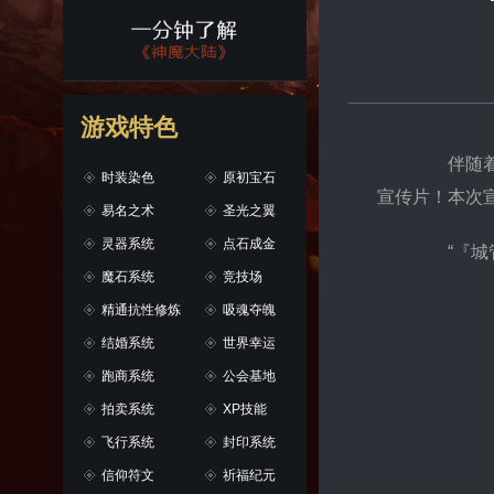
游戏特色
伴随着《
时装染色
原初宝石
宣传片！本次
易名之术
圣光之翼
灵器系统
点石成金
“『城管
魔石系统
竞技场
精通抗性修炼
吸魂夺魄
结婚系统
世界幸运
跑商系统
公会基地
拍卖系统
XP技能
飞行系统
封印系统
信仰符文
祈福纪元