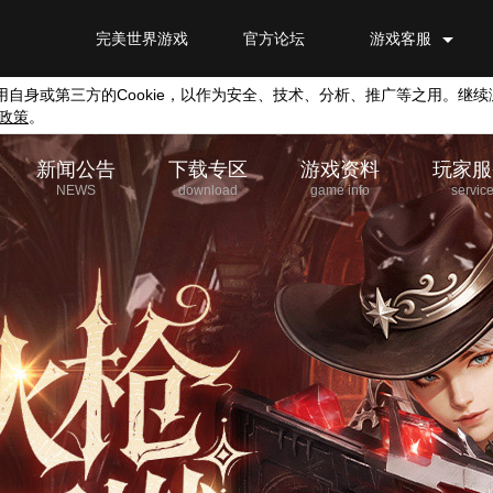
完美世界游戏
官方论坛
游戏客服
用自身或第三方的
Cookie
，以作为安全、技术、分析、推广等之用。继续
政策
。
新闻公告
下载专区
游戏资料
玩家服
NEWS
download
game info
servic