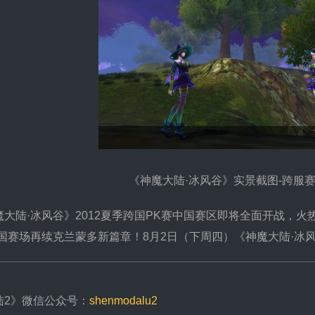
《神魔大陆·冰风谷》实景截图-跨服
陆·冰风谷》2012夏季跨国PK赛中国赛区即将全面开战，火
跨国赛场再续克兰蒙多新篇章！8月2日（下周四）《神魔大陆·冰
陆2》微信公众号：
shenmodalu2