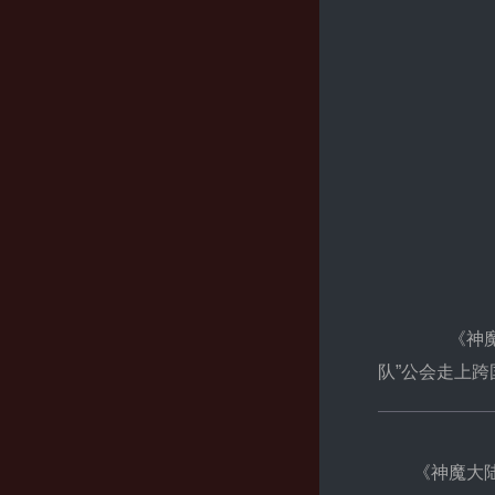
《神魔大
队”公会走上
《神魔大