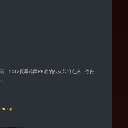
，2012夏季跨国PK赛的战火即将点燃，你做
队。
ex.jsp