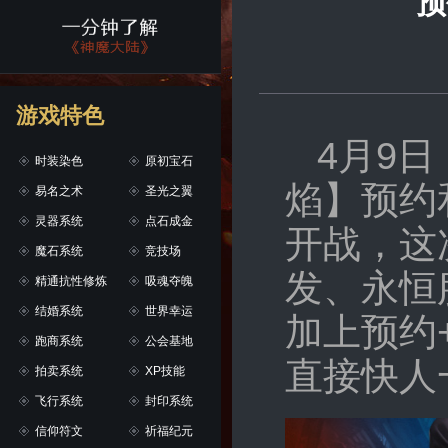
预
游戏特色
4月9
时装染色
原初宝石
焰】预约
易名之术
圣光之翼
灵器系统
点石成金
开战，这
魔石系统
竞技场
发、永恒
精通抗性修炼
吸魂夺魄
结婚系统
世界幸运
加上预约
跑商系统
公会基地
直接快人
拍卖系统
XP技能
飞行系统
封印系统
信仰符文
祈福纪元