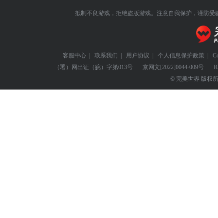
抵制不良游戏，拒绝盗版游戏。注意自我保护，谨防受
客服中心
|
联系我们
|
用户协议
|
个人信息保护政策
|
C
（署）网出证（皖）字第013号
京网文
[2022]0044-009号
I
© 完美世界 版权所有 Perf