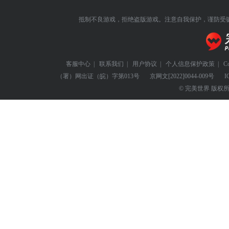
抵制不良游戏，拒绝盗版游戏。注意自我保护，谨防受
客服中心
|
联系我们
|
用户协议
|
个人信息保护政策
|
C
（署）网出证（皖）字第013号
京网文
[2022]0044-009号
I
© 完美世界 版权所有 Perf