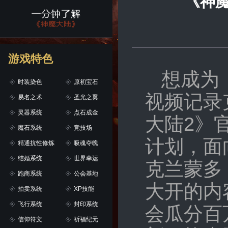
《神
游戏特色
想成为
时装染色
原初宝石
视频记录
易名之术
圣光之翼
灵器系统
点石成金
大陆2》
魔石系统
竞技场
计划，面
精通抗性修炼
吸魂夺魄
结婚系统
世界幸运
克兰蒙多
跑商系统
公会基地
大开的内
拍卖系统
XP技能
飞行系统
封印系统
会瓜分百
信仰符文
祈福纪元