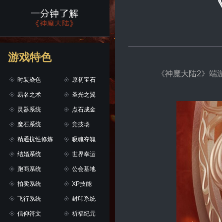
游戏特色
《神魔大陆2》端
时装染色
原初宝石
易名之术
圣光之翼
灵器系统
点石成金
魔石系统
竞技场
精通抗性修炼
吸魂夺魄
结婚系统
世界幸运
跑商系统
公会基地
拍卖系统
XP技能
飞行系统
封印系统
信仰符文
祈福纪元