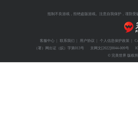
抵制不良游戏，拒绝盗版游戏。注意自我保护，谨防受
客服中心
|
联系我们
|
用户协议
|
个人信息保护政策
|
C
（署）网出证（皖）字第013号
京网文
[2022]0044-009号
I
© 完美世界 版权所有 Perf