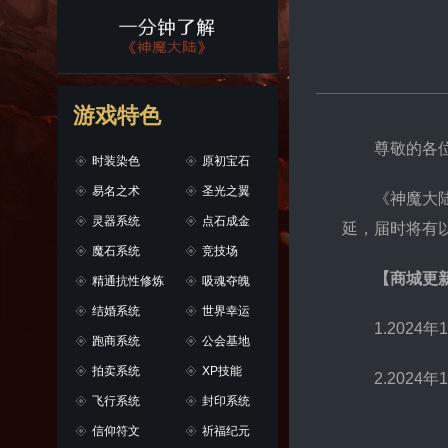
游戏特色
尊敬的各
时装染色
原初宝石
易名之术
圣光之翼
《神魔大陆
灵器系统
点石成金
延，届时将有
魔石系统
竞技场
【商城更
精通抗性修炼
吸魂夺魄
结婚系统
世界幸运
1.202
跑商系统
公会基地
拍卖系统
XP技能
2.202
飞行系统
封印系统
信仰符文
祈福纪元