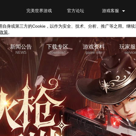
完美世界游戏
官方论坛
游戏客服
用自身或第三方的
Cookie
，以作为安全、技术、分析、推广等之用。继续
政策
。
新闻公告
下载专区
游戏资料
玩家服
NEWS
download
game info
servic