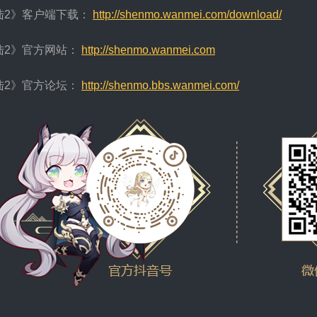
陆2》客户端下载：
http://shenmo.wanmei.com/download/
陆2》官方网站：
http://shenmo.wanmei.com
陆2》官方论坛：
http://shenmo.bbs.wanmei.com/