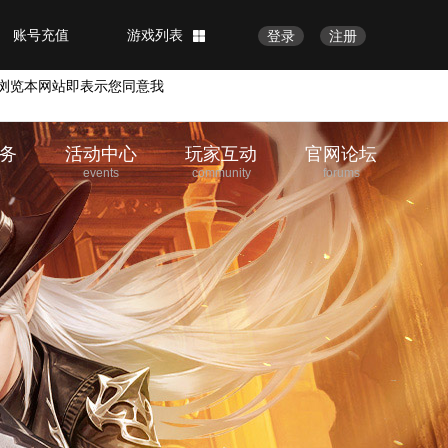
账号充值
游戏列表
登录
注册
浏览本网站即表示您同意我
务
活动中心
玩家互动
官网论坛
e
events
community
forums