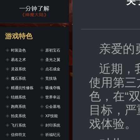
关
游戏特色
亲爱的
时装染色
原初宝石
易名之术
圣光之翼
近期，
灵器系统
点石成金
使用第三
魔石系统
竞技场
精通抗性修炼
吸魂夺魄
色，在“
结婚系统
世界幸运
目标，严
跑商系统
公会基地
拍卖系统
XP技能
戏体验。
飞行系统
封印系统
信仰符文
祈福纪元