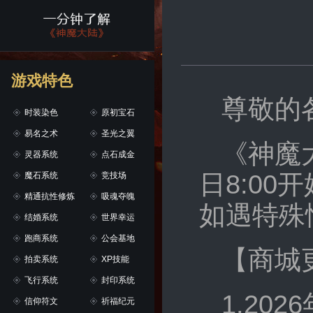
游戏特色
尊敬的
时装染色
原初宝石
易名之术
圣光之翼
《神魔
灵器系统
点石成金
日8:0
魔石系统
竞技场
精通抗性修炼
吸魂夺魄
如遇特殊
结婚系统
世界幸运
跑商系统
公会基地
【商城
拍卖系统
XP技能
飞行系统
封印系统
1.20
信仰符文
祈福纪元