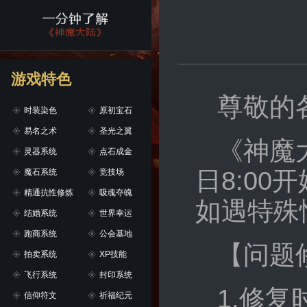
游戏特色
尊敬的
时装染色
原初宝石
易名之术
圣光之翼
《神魔
灵器系统
点石成金
日8:0
魔石系统
竞技场
精通抗性修炼
吸魂夺魄
如遇特殊
结婚系统
世界幸运
跑商系统
公会基地
【问题
拍卖系统
XP技能
飞行系统
封印系统
1.修
信仰符文
祈福纪元