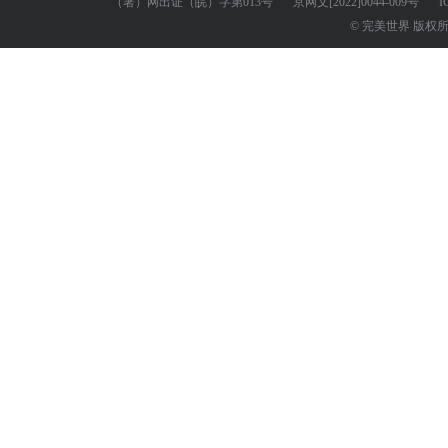
（署）网出证（皖）字第013号
京网文
[2022]0044-009号
I
© 完美世界 版权所有 Perf