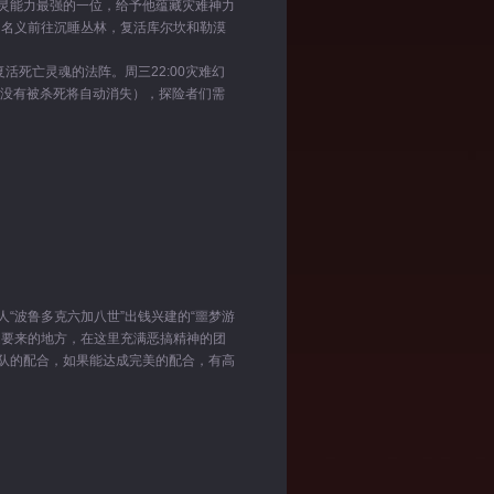
灵能力最强的一位，给予他蕴藏灾难神力
的名义前往沉睡丛林，复活库尔坎和勒漠
死亡灵魂的法阵。周三22:00灾难幻
钟内没有被杀死将自动消失），探险者们需
波鲁多克六加八世”出钱兴建的“噩梦游
定要来的地方，在这里充满恶搞精神的团
队的配合，如果能达成完美的配合，有高