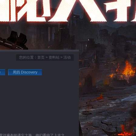
您的位置：
首页
>
资料站
> 活动
e
周四 Discovery
黄沙遍布的遗忘之海，他们看中了上古之