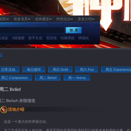
副职
装备道具
坐骑魔宠
特色玩法
更多介绍
石成金
3级翅膀
新手礼包
竞技场
结婚系统
情报站
日常活动
每日循环
周日 Gold
周六 Fun
周五 Experienc
周三 Companion
周二 Belief
周一 Arena
周二 Belief
二 Belief-永恒信念
活动介绍
这是一个庞大的世界级活动。
为了完成不可告人的目的，暴风军团在世界四处寻找可以倚靠或者利用的力量。在