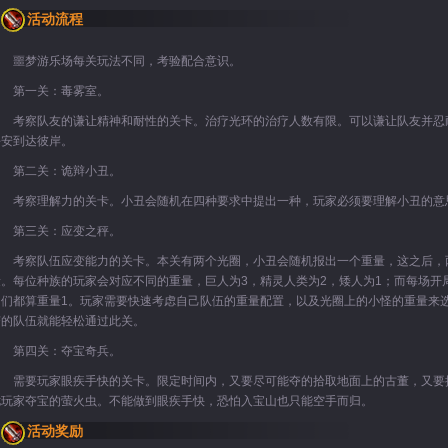
活动流程
噩梦游乐场每关玩法不同，考验配合意识。
第一关：毒雾室。
考察队友的谦让精神和耐性的关卡。治疗光环的治疗人数有限。可以谦让队友并忍
平安到达彼岸。
第二关：诡辩小丑。
考察理解力的关卡。小丑会随机在四种要求中提出一种，玩家必须要理解小丑的意
第三关：应变之秤。
考察队伍应变能力的关卡。本关有两个光圈，小丑会随机报出一个重量，这之后，
量。每位种族的玩家会对应不同的重量，巨人为3，精灵人类为2，矮人为1；而每场开
它们都算重量1。玩家需要快速考虑自己队伍的重量配置，以及光圈上的小怪的重量来
变的队伍就能轻松通过此关。
第四关：夺宝奇兵。
需要玩家眼疾手快的关卡。限定时间内，又要尽可能夺的拾取地面上的古董，又要
扰玩家夺宝的萤火虫。不能做到眼疾手快，恐怕入宝山也只能空手而归。
活动奖励