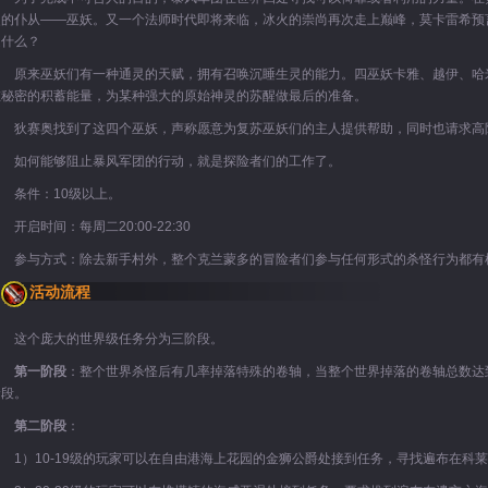
灵的仆从——巫妖。又一个法师时代即将来临，冰火的崇尚再次走上巅峰，莫卡雷希预言
是什么？
原来巫妖们有一种通灵的天赋，拥有召唤沉睡生灵的能力。四巫妖卡雅、越伊、哈
在秘密的积蓄能量，为某种强大的原始神灵的苏醒做最后的准备。
狄赛奥找到了这四个巫妖，声称愿意为复苏巫妖们的主人提供帮助，同时也请求高
如何能够阻止暴风军团的行动，就是探险者们的工作了。
条件：10级以上。
启时间：每周二20:00-22:30
参与方式：除去新手村外，整个克兰蒙多的冒险者们参与任何形式的杀怪行为都有
活动流程
这个庞大的世界级任务分为三阶段。
第一阶段
：整个世界杀怪后有几率掉落特殊的卷轴，当整个世界掉落的卷轴总数达
阶段。
第二阶段
：
1）10-19级的玩家可以在自由港海上花园的金狮公爵处接到任务，寻找遍布在科