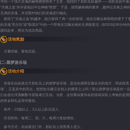
体寻找一个强大灵魂的赫努姆突然有了主意，他找到了高阶巫妖越伊——高阶巫妖中通
的“灾难之血”并许诺他以中位神格“绝望”。于是，按照赫努姆的要求，越伊以灾难之神
尔兄弟的灵魂，并试图对他们的灵魂进行融合。
获得了“灾难之血”的越伊，能力获得了再一次的加强，他在沉睡丛林暗暗的摆下了复活
影的灵魂“库尔坎”或“勒漠尔”中的一个即将在沉睡丛林的兄弟陵复活（BOSS在90分
要团结起来，再次为信念而战。
活动奖励
大量经验、紫色武器。
周二-噩梦游乐场
活动介绍
坐落在自由港北方彩虹岛上的噩梦游乐场，是自由港附近最欢乐的地方，而由投资人“
乐场”，正是其中的亮点，想把欢乐建立在别人的痛苦之上吗？那么噩梦游乐场是你一
员们会使出浑身解数与冒险者们互动。当然，这些看似要你命的游戏实际上考验的是团
额的奖金和礼品等待着你。
条件：15级以上，3人以上队伍进入。
开启时间：每周二、四、六，每周六奖励增倍。
参与方式：自由港北门外，彩虹岛上找售票人进入。