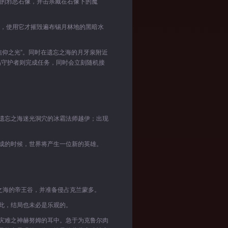
海的邪恶石像，并击杀藏在石像下的魔
星，使用它才摧毁遍布锡月林地的黑暗水
信仰之光”。同时在遗忘之海的月牙泉附近
晶守护者则完成任务，同时会立刻随机接
遗忘之海迷光洞穴的冰霜法师越伊；出现
成的时候，世界将产生一位新的英雄。
之海的帝王谷，并准备侵占克兰蒙多。
此，结局也未必是乐观的。
灾难之神赫努姆的耳中。急于为克鲁尔肉