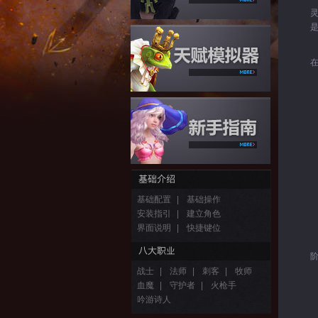
开
基础配置
|
基础操作
安装指引
|
建立角色
界面说明
|
快捷键位
战士
|
法师
|
刺客
|
牧师
血魔
|
守护者
|
火枪手
吟游诗人