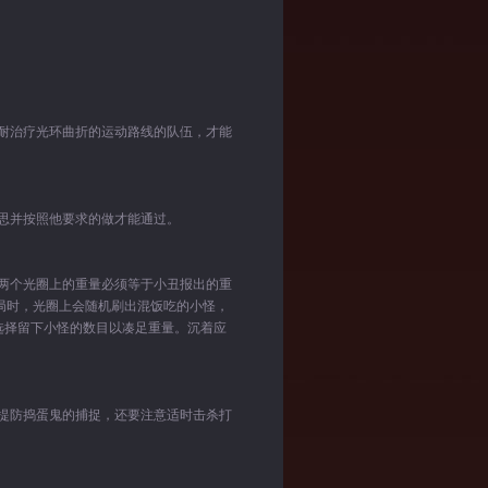
耐治疗光环曲折的运动路线的队伍，才能
思并按照他要求的做才能通过。
两个光圈上的重量必须等于小丑报出的重
局时，光圈上会随机刷出混饭吃的小怪，
选择留下小怪的数目以凑足重量。沉着应
提防捣蛋鬼的捕捉，还要注意适时击杀打