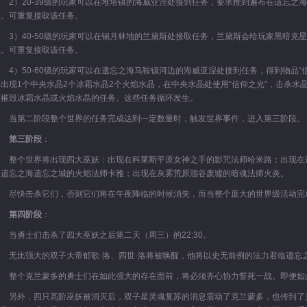
2）20-39级的玩家可以在堆塔镇的海威亚涅处接到任务，要求推到遍布在遗忘之
物。可重复接取该任务。
3）40-50级的玩家可以在锡月林地的兰黛斯处接取任务，兰黛斯会给玩家黑暗克
晶。可重复接取该任务。
4）50-60级的玩家可以在遗忘之海马鞍镇河边的海威亚涅处接到任务，得到物品“
会出现1个中央水晶2个冰霜水晶2个火焰水晶，在中央水晶处使用“信仰之光”，击杀水
到摧毁冰霜水晶或火焰水晶的任务。这些任务循环发生。
当第二阶段整个世界的任务完成达到一定数量时，触发世界事件，进入第三阶段。
第三阶段
：
整个世界将出现四大巫妖：出现在科莱斯平原女神之手的影咒法师哈米路；出现在
在遗忘之海遗忘之城的火焰法师卡雅；出现在灰雾荒原涸谷废墟的暗魂法师火炎。
尽快击杀它们，否则它们将在午夜降临的时候消失，而当整个庞大的世界级活动完
第四阶段
：
当勇士们击杀了四大巫妖之后第二天（周三）的22:30。
无比强大的双子大帝郁歌·洛、四世·洛将被唤醒，他将以史无前例的法力君临遗忘
整个克兰蒙多的勇士们在如此强大的存在面前，将必须齐心协力誓死一战。即便如
另外，四只高阶巫妖被消灭后，双子星灵魂复苏的消息震动了克兰蒙多，也传到了