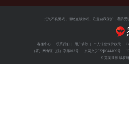
抵制不良游戏，拒绝盗版游戏。注意自我保护，谨防受
客服中心
|
联系我们
|
用户协议
|
个人信息保护政策
|
C
（署）网出证（皖）字第013号
京网文
[2022]0044-009号
I
© 完美世界 版权所有 Perf