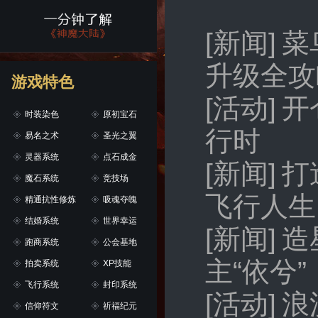
[新闻]
菜
升级全攻
游戏特色
[活动]
开
时装染色
原初宝石
行时
易名之术
圣光之翼
灵器系统
点石成金
[新闻]
打
魔石系统
竞技场
飞行人生
精通抗性修炼
吸魂夺魄
结婚系统
世界幸运
[新闻]
造
跑商系统
公会基地
主“依兮”
拍卖系统
XP技能
飞行系统
封印系统
[活动]
浪
信仰符文
祈福纪元